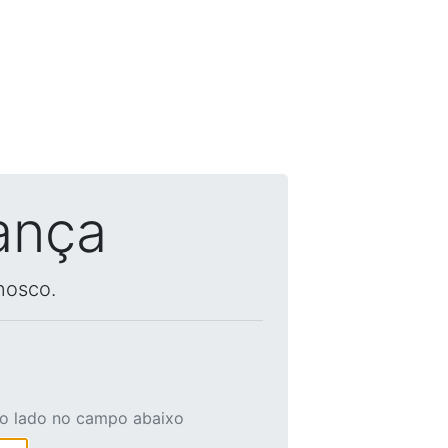
ança
nosco.
ao lado no campo abaixo