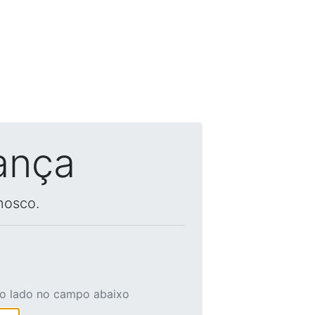
ança
nosco.
ao lado no campo abaixo