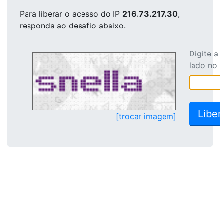
Para liberar o acesso
do IP
216.73.217.30
,
responda ao desafio abaixo.
Digite 
lado no
[trocar imagem]