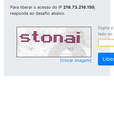
Para liberar o acesso
do IP
216.73.216.150
,
responda ao desafio abaixo.
Digite 
lado no
[trocar imagem]