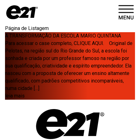
HOME
Página de Listagem
A TRANSFORMAÇÃO DA ESCOLA MARIO QUINTANA
CASES
Para acessar o case completo, CLIQUE AQUI. Original de
Pelotas, na região sul do Rio Grande do Sul, a escola foi
ARTIGOS
sonhada e criada por um professor famoso na região por
sua qualificação, criatividade e espírito empreendedor. Ela
nasceu com a proposta de oferecer um ensino altamente
CONTATO
qualificado, com padrões competitivos incomparáveis,
numa cidade […]
leia mais
SOBRE
VÍDEOS