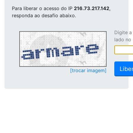
Para liberar o acesso
do IP
216.73.217.142
,
responda ao desafio abaixo.
Digite 
lado no
[trocar imagem]