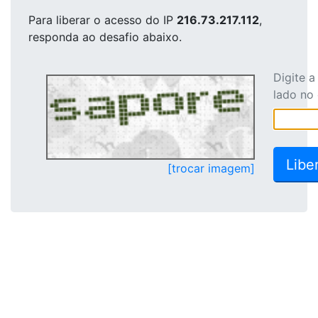
Para liberar o acesso
do IP
216.73.217.112
,
responda ao desafio abaixo.
Digite 
lado no
[trocar imagem]