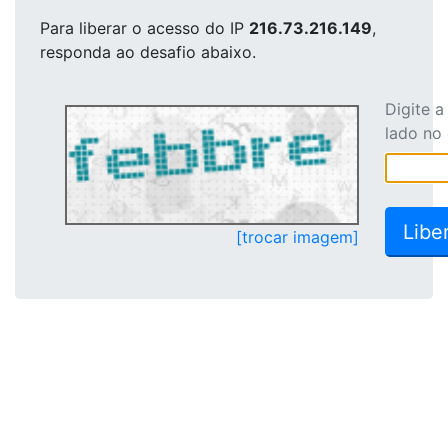
Para liberar o acesso
do IP
216.73.216.149
,
responda ao desafio abaixo.
Digite 
lado no
[trocar imagem]