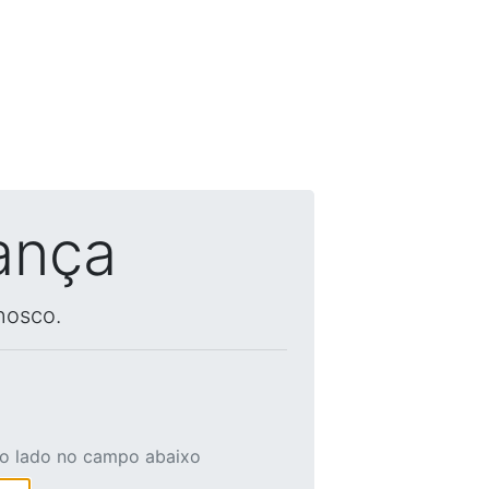
ança
nosco.
ao lado no campo abaixo