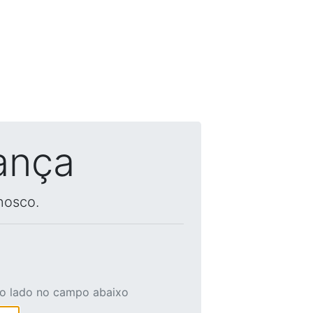
ança
nosco.
ao lado no campo abaixo