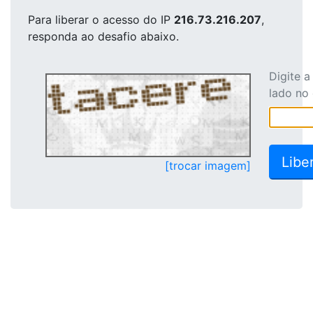
Para liberar o acesso
do IP
216.73.216.207
,
responda ao desafio abaixo.
Digite 
lado no
[trocar imagem]