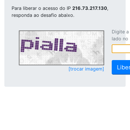
Para liberar o acesso
do IP
216.73.217.130
,
responda ao desafio abaixo.
Digite 
lado no
[trocar imagem]