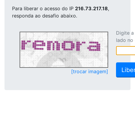
Para liberar o acesso
do IP
216.73.217.18
,
responda ao desafio abaixo.
Digite 
lado no
[trocar imagem]