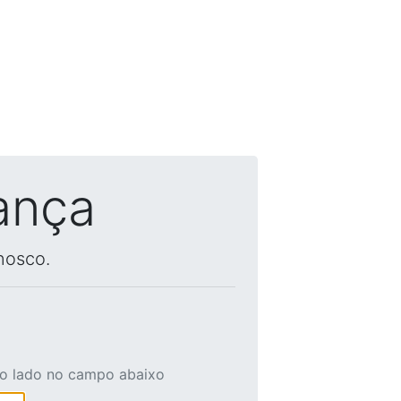
ança
nosco.
ao lado no campo abaixo