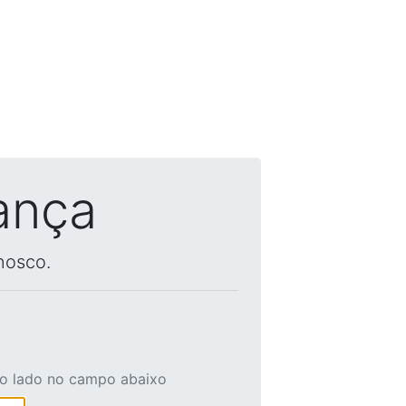
ança
nosco.
ao lado no campo abaixo