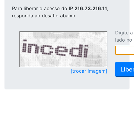
Para liberar o acesso
do IP
216.73.216.11
,
responda ao desafio abaixo.
Digite 
lado no
[trocar imagem]